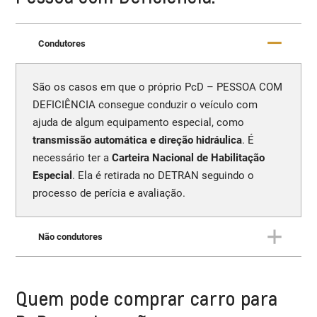
Condutores
São os casos em que o próprio PcD – PESSOA COM
DEFICIÊNCIA consegue conduzir o veículo com
ajuda de algum equipamento especial, como
transmissão automática e direção hidráulica
. É
necessário ter a
Carteira Nacional de Habilitação
Especial
. Ela é retirada no DETRAN seguindo o
processo de perícia e avaliação.
Não condutores
São os casos em que o PcD – PESSOA COM
Quem pode comprar carro para
DEFICIÊNCIA está
incapacitado de conduzir o
veículo
, por um impendimento de sua própria