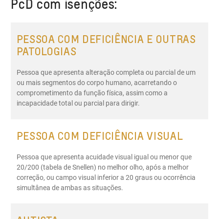
PcD com isenções:
deficiência para a atividade. É necessário passar por
uma avaliação em serviço médico credenciado pelo
SUS ou clínica do DETRAN. O laudo médico definirá
PESSOA COM DEFICIÊNCIA E OUTRAS
deficiência e CID.
PATOLOGIAS
Pessoa que apresenta alteração completa ou parcial de um
ou mais segmentos do corpo humano, acarretando o
comprometimento da função física, assim como a
incapacidade total ou parcial para dirigir.
PESSOA COM DEFICIÊNCIA VISUAL
Pessoa que apresenta acuidade visual igual ou menor que
20/200 (tabela de Snellen) no melhor olho, após a melhor
correção, ou campo visual inferior a 20 graus ou ocorrência
simultânea de ambas as situações.